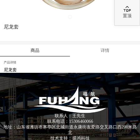

置顶
尼龙套
商品
详情
产品详情
尼龙套
联系人：王先生
联系电话：15306460066
地址：山东省潍坊市寒亭区北城街道永康街友爱路交叉路口西200米路
北
技术支持：
盛鸿科技