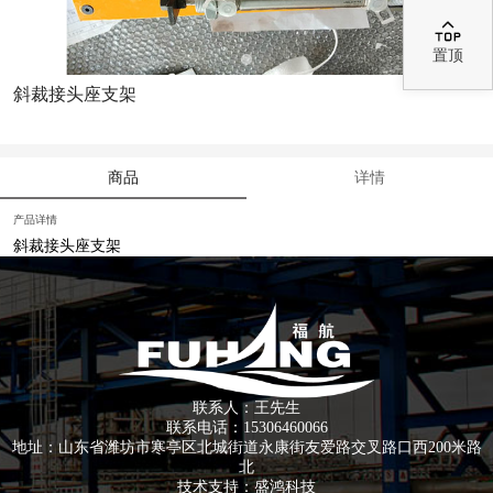

置顶
斜裁接头座支架
商品
详情
产品详情
斜裁接头座支架
联系人：王先生
联系电话：15306460066
地址：山东省潍坊市寒亭区北城街道永康街友爱路交叉路口西200米路
北
技术支持：
盛鸿科技